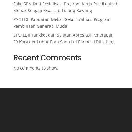
Sako SPN Ikuti Sosialisasi Program Kerja Pusdiklatcab
Menak Sengaji Kwarcab Tulang Bawang
PAC LDII Pabuaran Mekar Gelar Evaluasi Program
Pembinaan Generasi Muda
DPD LDII Tangkot dan Selatan Apresiasi Penerapan
29 Karakter Luhur Para Santri di Ponpes LDII Jateng
Recent Comments
No comments to show.