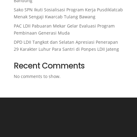
Bandung
Sako SPN Ikuti Sosialisasi Program Kerja Pusdiklatcab
Menak Sengaji Kwarcab Tulang Bawang
PAC LDII Pabuaran Mekar Gelar Evaluasi Program
Pembinaan Generasi Muda
DPD LDII Tangkot dan Selatan Apresiasi Penerapan
29 Karakter Luhur Para Santri di Ponpes LDII Jateng
Recent Comments
No comments to show.