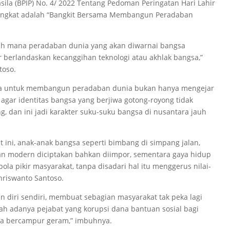
ila (BPIP) No. 4/ 2022 Tentang Pedoman Peringatan Hari Lahir
diangkat adalah “Bangkit Bersama Membangun Peradaban
rah mana peradaban dunia yang akan diwarnai bangsa
 berlandaskan kecanggihan teknologi atau akhlak bangsa,”
toso.
ia untuk membangun peradaban dunia bukan hanya mengejar
 agar identitas bangsa yang berjiwa gotong-royong tidak
ng, dan ini jadi karakter suku-suku bangsa di nusantara jauh
t ini, anak-anak bangsa seperti bimbang di simpang jalan,
tan modern diciptakan bahkan diimpor, sementara gaya hidup
la pikir masyarakat, tanpa disadari hal itu menggerus nilai-
Chriswanto Santoso.
n diri sendiri, membuat sebagian masyarakat tak peka lagi
lah adanya pejabat yang korupsi dana bantuan sosial bagi
ka bercampur geram,” imbuhnya.