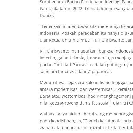
Surat edaran Badan Pembinaan Ideologi Pancas
Pancasila tahun 2022. Tema tahun ini yang 
Dunia”.
“Tema kali ini membawa kita merenungi ke a
Indonesia. Apakah peradaban itu hanya diukur
ujar Ketua Umum DPP LDII, KH Chriswanto San
KH.Chriswanto memaparkan, bangsa Indones
ketertinggalan teknologi, namun juga menjaga
pudar, “Inti dari Pancasila adalah gotong-royo
sebelum Indonesia lahir,” paparnya.
Menurutnya, sejak era kolonialisme hingga saa
antara modernisasi dan westernisasi, “Perala
Barat atau westernisasi hadir menghegemoni po
nilai gotong-royong dan sifat sosial,” ujar KH 
Walhasil gaya hidup liberal yang mementingka
pada kondisi bangsa, “Contoh kasat mata, ada
wabah atau bencana, ini membuat kita berdu