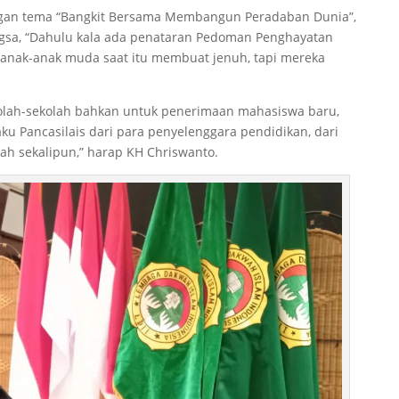
dengan tema “Bangkit Bersama Membangun Peradaban Dunia”,
gsa, “Dahulu kala ada penataran Pedoman Penghayatan
 anak-anak muda saat itu membuat jenuh, tapi mereka
sekolah-sekolah bahkan untuk penerimaan mahasiswa baru,
aku Pancasilais dari para penyelenggara pendidikan, dari
h sekalipun,” harap KH Chriswanto.