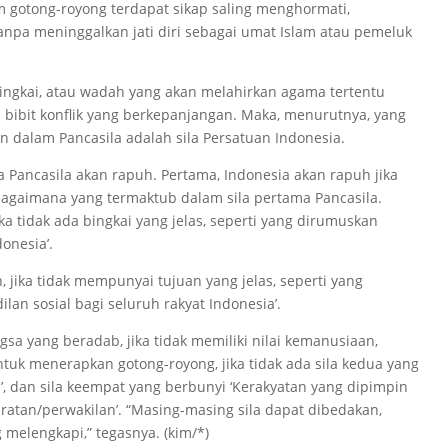
m gotong-royong terdapat sikap saling menghormati,
npa meninggalkan jati diri sebagai umat Islam atau pemeluk
bingkai, atau wadah yang akan melahirkan agama tertentu
bibit konflik yang berkepanjangan. Maka, menurutnya, yang
n dalam Pancasila adalah sila Persatuan Indonesia.
Pancasila akan rapuh. Pertama, Indonesia akan rapuh jika
ebagaimana yang termaktub dalam sila pertama Pancasila.
ka tidak ada bingkai yang jelas, seperti yang dirumuskan
donesia’.
, jika tidak mempunyai tujuan yang jelas, seperti yang
ilan sosial bagi seluruh rakyat Indonesia’.
gsa yang beradab, jika tidak memiliki nilai kemanusiaan,
tuk menerapkan gotong-royong, jika tidak ada sila kedua yang
, dan sila keempat yang berbunyi ‘Kerakyatan yang dipimpin
atan/perwakilan’. “Masing-masing sila dapat dibedakan,
g melengkapi,” tegasnya. (kim/*)