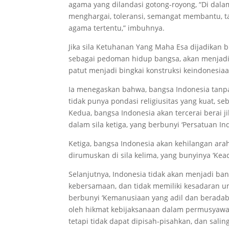
agama yang dilandasi gotong-royong, “Di dala
menghargai, toleransi, semangat membantu, ta
agama tertentu,” imbuhnya.
Jika sila Ketuhanan Yang Maha Esa dijadikan 
sebagai pedoman hidup bangsa, akan menjadi 
patut menjadi bingkai konstruksi keindonesiaa
Ia menegaskan bahwa, bangsa Indonesia tanpa 
tidak punya pondasi religiusitas yang kuat, s
Kedua, bangsa Indonesia akan tercerai berai ji
dalam sila ketiga, yang berbunyi ‘Persatuan In
Ketiga, bangsa Indonesia akan kehilangan arah
dirumuskan di sila kelima, yang bunyinya ‘Kead
Selanjutnya, Indonesia tidak akan menjadi ban
kebersamaan, dan tidak memiliki kesadaran un
berbunyi ‘Kemanusiaan yang adil dan beradab’
oleh hikmat kebijaksanaan dalam permusyawar
tetapi tidak dapat dipisah-pisahkan, dan salin